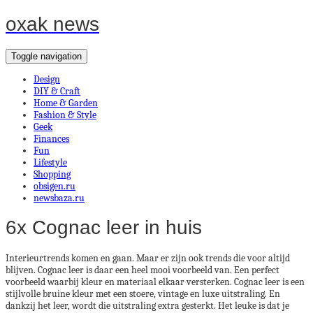
oxak news
Toggle navigation
Design
DIY & Craft
Home & Garden
Fashion & Style
Geek
Finances
Fun
Lifestyle
Shopping
obsigen.ru
newsbaza.ru
6x Cognac leer in huis
Interieurtrends komen en gaan. Maar er zijn ook trends die voor altijd
blijven. Cognac leer is daar een heel mooi voorbeeld van. Een perfect
voorbeeld waarbij kleur en materiaal elkaar versterken. Cognac leer is een
stijlvolle bruine kleur met een stoere, vintage en luxe uitstraling. En
dankzij het leer, wordt die uitstraling extra gesterkt. Het leuke is dat je