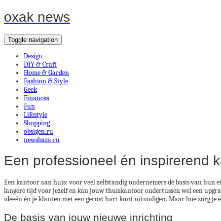
oxak news
Toggle navigation
Design
DIY & Craft
Home & Garden
Fashion & Style
Geek
Finances
Fun
Lifestyle
Shopping
obsigen.ru
newsbaza.ru
Een professioneel én inspirerend 
Een kantoor aan huis: voor veel zelfstandig ondernemers dé basis van hun e
langere tijd voor jezelf en kan jouw thuiskantoor ondertussen wel een upgra
ideeën én je klanten met een gerust hart kunt uitnodigen. Maar hoe zorg je 
De basis van jouw nieuwe inrichting