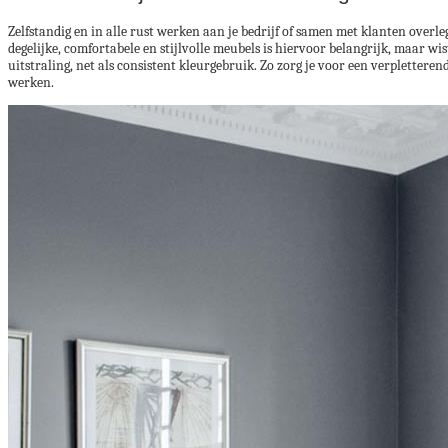
Zelfstandig en in alle rust werken aan je bedrijf of samen met klanten overl
degelijke, comfortabele en stijlvolle meubels is hiervoor belangrijk, maar w
uitstraling, net als consistent kleurgebruik. Zo zorg je voor een verpletteren
werken.