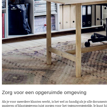
Zorg voor een opgeruimde omgeving
Als je voor meerdere klanten werkt, is het wel zo handig als je alle docume
papieren of klantgegevens juist zorgen voor het tegenovergestelde. Je kunt 