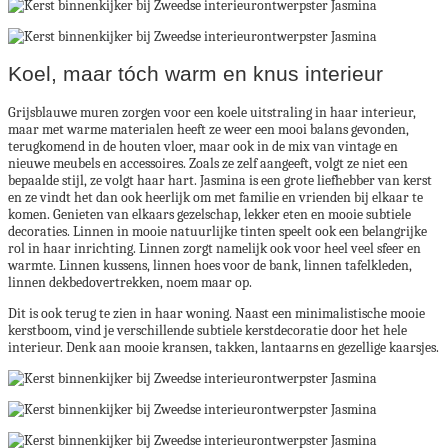
Koel, maar tóch warm en knus interieur
Grijsblauwe muren zorgen voor een koele uitstraling in haar interieur,
maar met warme materialen heeft ze weer een mooi balans gevonden,
terugkomend in de houten vloer, maar ook in de mix van vintage en
nieuwe meubels en accessoires. Zoals ze zelf aangeeft, volgt ze niet een
bepaalde stijl, ze volgt haar hart. Jasmina is een grote liefhebber van kerst
en ze vindt het dan ook heerlijk om met familie en vrienden bij elkaar te
komen. Genieten van elkaars gezelschap, lekker eten en mooie subtiele
decoraties. Linnen in mooie natuurlijke tinten speelt ook een belangrijke
rol in haar inrichting. Linnen zorgt namelijk ook voor heel veel sfeer en
warmte. Linnen kussens, linnen hoes voor de bank, linnen tafelkleden,
linnen dekbedovertrekken, noem maar op.
Dit is ook terug te zien in haar woning. Naast een minimalistische mooie
kerstboom, vind je verschillende subtiele kerstdecoratie door het hele
interieur. Denk aan mooie kransen, takken, lantaarns en gezellige kaarsjes.