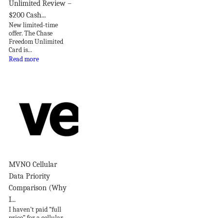
Unlimited Review –
$200 Cash...
New limited-time
offer. The Chase
Freedom Unlimited
Card is...
Read more
MVNO Cellular
Data Priority
Comparison (Why
I...
I haven’t paid “full
price” for a cellular