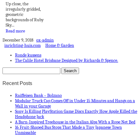
Up close, the
irregularly gridded,
geometric
backgrounds of Ruby
Sky...
Read more
December 9, 2018
ox-admin
inrichting-huis.com
Home & Garden
Ronde kussens
The Calile Hotel Brisbane Designed by Richards & Spence.
Recent Posts
Raiffeisen Bank – Bolzano
Modular Truck Cap Comes Off in Under 15 Minutes and Hangs on a
Wall in your Garage
Sony Is Killing PlayStation Game Discs Exactly How Apple Killed the
Headphone Jack
A Barn-Inspired Treehouse in the Italian Alps With a Rope Net Bed
16 Fruit-Shaped Bus Stops That Made a Tiny Japanese Town
Unmissable