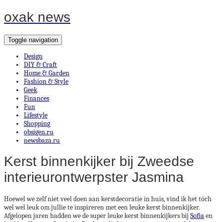
oxak news
Toggle navigation
Design
DIY & Craft
Home & Garden
Fashion & Style
Geek
Finances
Fun
Lifestyle
Shopping
obsigen.ru
newsbaza.ru
Kerst binnenkijker bij Zweedse
interieurontwerpster Jasmina
Hoewel we zelf niet veel doen aan kerstdecoratie in huis, vind ik het tóch
wel wel leuk om jullie te inspireren met een leuke kerst binnenkijker.
Afgelopen jaren hadden we de super leuke kerst binnenkijkers bij
Sofia
en