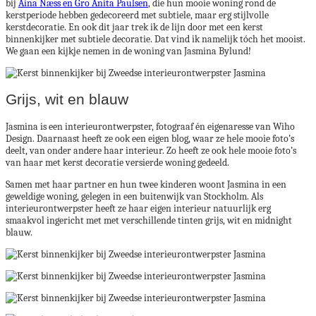
bij
Aina Næss en Gro Anita Paulsen
, die hun mooie woning rond de
kerstperiode hebben gedecoreerd met subtiele, maar erg stijlvolle
kerstdecoratie. En ook dit jaar trek ik de lijn door met een kerst
binnenkijker met subtiele decoratie. Dat vind ik namelijk tóch het mooist.
We gaan een kijkje nemen in de woning van Jasmina Bylund!
Grijs, wit en blauw
Jasmina is een interieurontwerpster, fotograaf én eigenaresse van Wiho
Design. Daarnaast heeft ze ook een eigen blog, waar ze hele mooie foto’s
deelt, van onder andere haar interieur. Zo heeft ze ook hele mooie foto’s
van haar met kerst decoratie versierde woning gedeeld.
Samen met haar partner en hun twee kinderen woont Jasmina in een
geweldige woning, gelegen in een buitenwijk van Stockholm. Als
interieurontwerpster heeft ze haar eigen interieur natuurlijk erg
smaakvol ingericht met met verschillende tinten grijs, wit en midnight
blauw.