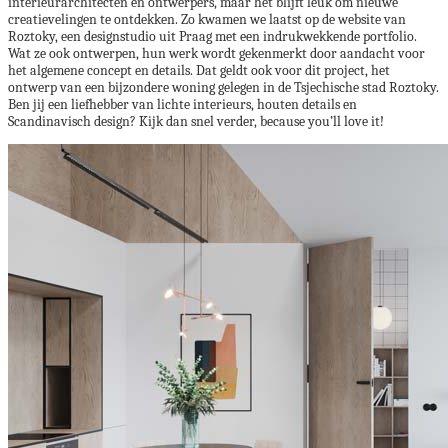
interieurarchitecten en ontwerpers, maar het blijft leuk om nieuwe
creatievelingen te ontdekken. Zo kwamen we laatst op de website van
Roztoky, een designstudio uit Praag met een indrukwekkende portfolio.
Wat ze ook ontwerpen, hun werk wordt gekenmerkt door aandacht voor
het algemene concept en details. Dat geldt ook voor dit project, het
ontwerp van een bijzondere woning gelegen in de Tsjechische stad Roztoky.
Ben jij een liefhebber van lichte interieurs, houten details en
Scandinavisch design? Kijk dan snel verder, because you’ll love it!