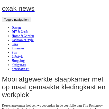
oxak news
Toggle navigation
Design
DIY & Craft
Home & Garden
Fashion & Style
Geek
Finances
Fun
Lifestyle
Shopping
obsigen.ru
newsbaza.ru
Mooi afgewerkte slaapkamer met
op maat gemaakte kledingkast en
werkplek
Deze slaapkamer hebben we gevonden in de portfolio van The Designory.