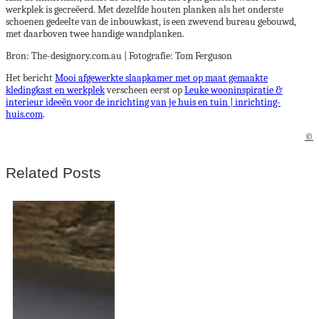
werkplek is gecreëerd. Met dezelfde houten planken als het onderste
schoenen gedeelte van de inbouwkast, is een zwevend bureau gebouwd,
met daarboven twee handige wandplanken.
Bron: The-designory.com.au | Fotografie: Tom Ferguson
Het bericht
Mooi afgewerkte slaapkamer met op maat gemaakte
kledingkast en werkplek
verscheen eerst op
Leuke wooninspiratie &
interieur ideeën voor de inrichting van je huis en tuin | inrichting-
huis.com
.
©
Related Posts