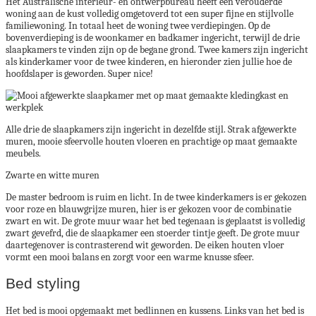
Het Australische interieur- en ontwerpbureau heeft een verouderde
woning aan de kust volledig omgetoverd tot een super fijne en stijlvolle
familiewoning. In totaal heet de woning twee verdiepingen. Op de
bovenverdieping is de woonkamer en badkamer ingericht, terwijl de drie
slaapkamers te vinden zijn op de begane grond. Twee kamers zijn ingericht
als kinderkamer voor de twee kinderen, en hieronder zien jullie hoe de
hoofdslaper is geworden. Super nice!
Alle drie de slaapkamers zijn ingericht in dezelfde stijl. Strak afgewerkte
muren, mooie sfeervolle houten vloeren en prachtige op maat gemaakte
meubels.
Zwarte en witte muren
De master bedroom is ruim en licht. In de twee kinderkamers is er gekozen
voor roze en blauwgrijze muren, hier is er gekozen voor de combinatie
zwart en wit. De grote muur waar het bed tegenaan is geplaatst is volledig
zwart gevefrd, die de slaapkamer een stoerder tintje geeft. De grote muur
daartegenover is contrasterend wit geworden. De eiken houten vloer
vormt een mooi balans en zorgt voor een warme knusse sfeer.
Bed styling
Het bed is mooi opgemaakt met bedlinnen en kussens. Links van het bed is