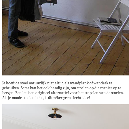
Je hoeft de stoel natuurlijk niet altijd als wandplank of wandrek te
gebruiken. Soms kan het ook handig zijn, om stoelen op die manier op te
bergen. Een leuk en origineel alternatief voor het stapelen van de stoelen.
Als je mooie stoelen hebt, is dit zéker geen slecht idee!