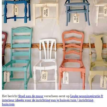
Het bericht
Stoel aan de muur
verscheen eerst op
Leuke wooninspiratie &
interieur ideeën voor de inrichting van je huis en tuin | inrichting-
huis.com
.