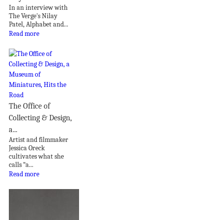
In an interview with
The Verge's Nilay
Patel, Alphabet and...
Read more
The Office of
Collecting & Design,
a...
Artist and filmmaker
Jessica Oreck
cultivates what she
calls “a...
Read more