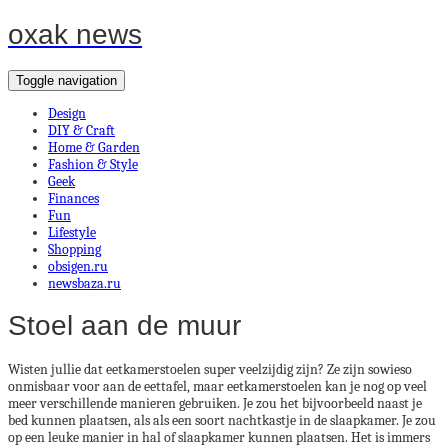
oxak news
Toggle navigation
Design
DIY & Craft
Home & Garden
Fashion & Style
Geek
Finances
Fun
Lifestyle
Shopping
obsigen.ru
newsbaza.ru
Stoel aan de muur
Wisten jullie dat eetkamerstoelen super veelzijdig zijn? Ze zijn sowieso
onmisbaar voor aan de eettafel, maar eetkamerstoelen kan je nog op veel
meer verschillende manieren gebruiken. Je zou het bijvoorbeeld naast je
bed kunnen plaatsen, als als een soort nachtkastje in de slaapkamer. Je zou
op een leuke manier in hal of slaapkamer kunnen plaatsen. Het is immers