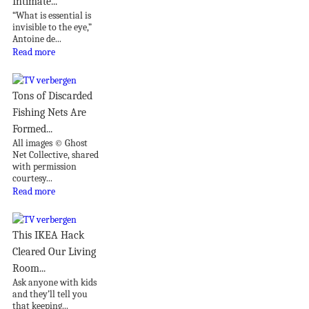
Intimate...
“What is essential is
invisible to the eye,”
Antoine de...
Read more
Tons of Discarded
Fishing Nets Are
Formed...
All images © Ghost
Net Collective, shared
with permission
courtesy...
Read more
This IKEA Hack
Cleared Our Living
Room...
Ask anyone with kids
and they’ll tell you
that keeping...