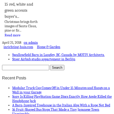
15 red, white and
green accents
buyer’s...
Christmas brings forth
images of Santa Claus,
pine or fir...
Read more
April 21, 2018
ox-admin
inrichting-huis.com
Home & Garden
Swallowfield Barn in Langley, BC, Canada by MOTIV Architects.
Stoer Airbnb studio appartement in Berlijn
Recent Posts
Modular Truck Cap Comes Off in Under 15 Minutes and Hangs on a
Wall in your Garage
Sony Is Killing PlayStation Game Discs Exactly How Apple Killed the
Headphone Jack
A Barn-Inspired Treehouse in the Italian Alps With a Rope Net Bed
16 Fruit-Shaped Bus Stops That Made a Tiny Japanese Town
Unmissable