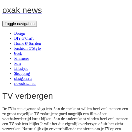
oxak news
Toggle navigation
Design
DIY & Craft
Home & Garden
Fashion & Style
Geek
Finances
Fun
Lifestyle
Shopping
obsigen.ru
newsbaza.ru
TV verbergen
De TV is een eigenaardigs iets. Aan de ene kant willen heel veel mensen een
zo groot mogelijke TV, zodat je zo goed mogelijk een film of een
voetbalwedstrijd kunt kijken. Aan de andere kant vinden heel veel mensen
een TV ook iets lelijks. Je wilt het dus eigenlijk verbergen of uit het zicht
verwerken. Natuurlijk zijn er verschillende manieren om je TV op een