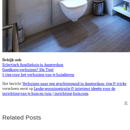
Bekijk ook
:
Eclectisch familiehuis in Amsterdam
Goedkoop verhuizen? 10x Tips!
5 tips voor het verhuizen van je huisdieren
Het bericht
Verhuizen naar een grachtenpand in Amsterdam: tips & tricks
verscheen eerst op
Leuke wooninspiratie & interieur ideeën voor de
inrichting van je huis en tuin | inrichting-huis.com
.
©
Related Posts