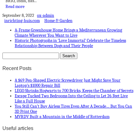
BRIO, India, has...
Read more
September 8, 2022
ox-admin
inrichting-huis.com
Home & Garden
A-Frame Greenhouse Home Brings a Mediterranean Growing
Climate Wherever You Want to Live
Historic Photographs in ‘Love Immortal’ Celebrate the Timeless
Relationship Between Dogs and Their People
Recent Posts
A $69 Pen-Shaped Electric Screwdriver Just Might Save Your
Laptop’s $1000 Repair Bill
LEGO Shrinks Hogwarts to 700 Bricks, Keeps the Chamber of Secrets
Escape Tucked Two Bedrooms Into the Ceiling to Let 26 Feet Live
Like a Full House
You Still Can’t Buy Airless Tires Even After A Decade… But You Can
3D Print One
MVRDV Built a Mountain in the Middle of Rotterdam
Useful articles