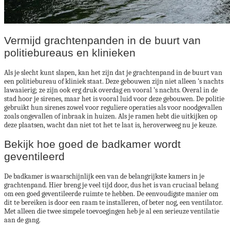
Vermijd grachtenpanden in de buurt van
politiebureaus en klinieken
Als je slecht kunt slapen, kan het zijn dat je grachtenpand in de buurt van
een politiebureau of kliniek staat. Deze gebouwen zijn niet alleen ’s nachts
lawaaierig; ze zijn ook erg druk overdag en vooral ’s nachts. Overal in de
stad hoor je sirenes, maar het is vooral luid voor deze gebouwen. De politie
gebruikt hun sirenes zowel voor reguliere operaties als voor noodgevallen
zoals ongevallen of inbraak in huizen. Als je ramen hebt die uitkijken op
deze plaatsen, wacht dan niet tot het te laat is, heroverweeg nu je keuze.
Bekijk hoe goed de badkamer wordt
geventileerd
De badkamer is waarschijnlijk een van de belangrijkste kamers in je
grachtenpand. Hier breng je veel tijd door, dus het is van cruciaal belang
om een ​​goed geventileerde ruimte te hebben. De eenvoudigste manier om
dit te bereiken is door een raam te installeren, of beter nog, een ventilator.
Met alleen die twee simpele toevoegingen heb je al een serieuze ventilatie
aan de gang.