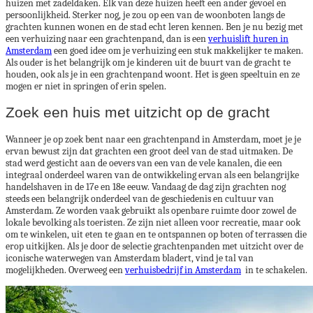
huizen met zadeldaken. Elk van deze huizen heeft een ander gevoel en
persoonlijkheid. Sterker nog, je zou op een van de woonboten langs de
grachten kunnen wonen en de stad echt leren kennen. Ben je nu bezig met
een verhuizing naar een grachtenpand, dan is een
verhuislift huren in
Amsterdam
een goed idee om je verhuizing een stuk makkelijker te maken.
Als ouder is het belangrijk om je kinderen uit de buurt van de gracht te
houden, ook als je in een grachtenpand woont. Het is geen speeltuin en ze
mogen er niet in springen of erin spelen.
Zoek een huis met uitzicht op de gracht
Wanneer je op zoek bent naar een grachtenpand in Amsterdam, moet je je
ervan bewust zijn dat grachten een groot deel van de stad uitmaken. De
stad werd gesticht aan de oevers van een van de vele kanalen, die een
integraal onderdeel waren van de ontwikkeling ervan als een belangrijke
handelshaven in de 17e en 18e eeuw. Vandaag de dag zijn grachten nog
steeds een belangrijk onderdeel van de geschiedenis en cultuur van
Amsterdam. Ze worden vaak gebruikt als openbare ruimte door zowel de
lokale bevolking als toeristen. Ze zijn niet alleen voor recreatie, maar ook
om te winkelen, uit eten te gaan en te ontspannen op boten of terrassen die
erop uitkijken. Als je door de selectie grachtenpanden met uitzicht over de
iconische waterwegen van Amsterdam bladert, vind je tal van
mogelijkheden. Overweeg een
verhuisbedrijf in Amsterdam
in te schakelen.