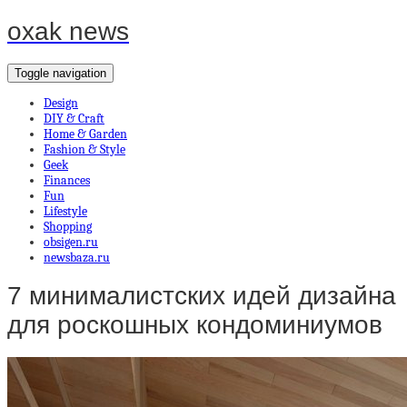
oxak news
Toggle navigation
Design
DIY & Craft
Home & Garden
Fashion & Style
Geek
Finances
Fun
Lifestyle
Shopping
obsigen.ru
newsbaza.ru
7 минималистских идей дизайна
для роскошных кондоминиумов