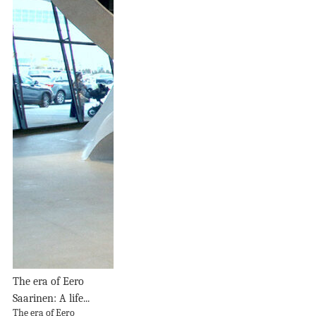
The era of Eero
Saarinen: A life...
The era of Eero