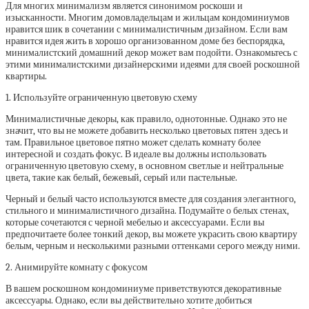
Для многих минимализм является синонимом роскоши и
изысканности. Многим домовладельцам и жильцам кондоминиумов
нравится шик в сочетании с минималистичным дизайном. Если вам
нравится идея жить в хорошо организованном доме без беспорядка,
минималистский домашний декор может вам подойти. Ознакомьтесь с
этими минималистскими дизайнерскими идеями для своей роскошной
квартиры.
1. Используйте ограниченную цветовую схему
Минималистичные декоры, как правило, однотонные. Однако это не
значит, что вы не можете добавить несколько цветовых пятен здесь и
там. Правильное цветовое пятно может сделать комнату более
интересной и создать фокус. В идеале вы должны использовать
ограниченную цветовую схему, в основном светлые и нейтральные
цвета, такие как белый, бежевый, серый или пастельные.
Черный и белый часто используются вместе для создания элегантного,
стильного и минималистичного дизайна. Подумайте о белых стенах,
которые сочетаются с черной мебелью и аксессуарами. Если вы
предпочитаете более тонкий декор, вы можете украсить свою квартиру
белым, черным и несколькими разными оттенками серого между ними.
2. Анимируйте комнату с фокусом
В вашем роскошном кондоминиуме приветствуются декоративные
аксессуары. Однако, если вы действительно хотите добиться