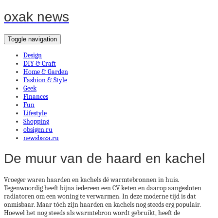
oxak news
Toggle navigation
Design
DIY & Craft
Home & Garden
Fashion & Style
Geek
Finances
Fun
Lifestyle
Shopping
obsigen.ru
newsbaza.ru
De muur van de haard en kachel
Vroeger waren haarden en kachels dé warmtebronnen in huis.
Tegenwoordig heeft bijna iedereen een CV keten en daarop aangesloten
radiatoren om een woning te verwarmen. In deze moderne tijd is dat
onmisbaar. Maar tóch zijn haarden en kachels nog steeds erg populair.
Hoewel het nog steeds als warmtebron wordt gebruikt, heeft de