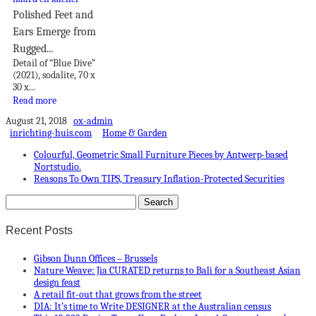
Polished Feet and
Ears Emerge from
Rugged...
Detail of “Blue Dive”
(2021), sodalite, 70 x
30 x...
Read more
August 21, 2018
ox-admin
inrichting-huis.com
Home & Garden
Colourful, Geometric Small Furniture Pieces by Antwerp-based
Nortstudio.
Reasons To Own TIPS, Treasury Inflation-Protected Securities
Recent Posts
Gibson Dunn Offices – Brussels
Nature Weave: Jia CURATED returns to Bali for a Southeast Asian
design feast
A retail fit-out that grows from the street
DIA: It’s time to Write DESIGNER at the Australian census