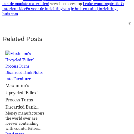
met de mooiste materialen!
verscheen eerst op
Leuke wooninspiratie &
interieur ideeën voor de inrichting van je huis en tuin | inrichting-
huis.com
.
©
Related Posts
Maximum’s
Upcycled ‘Billex’
Process Turns
Discarded Bank...
Money manufacturers
the world over are
forever contending
with counterfeiters....