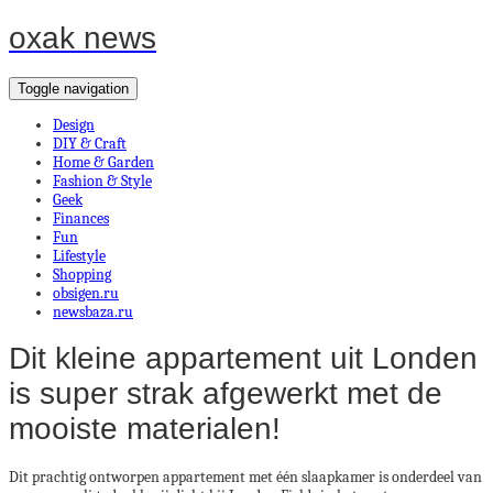
oxak news
Toggle navigation
Design
DIY & Craft
Home & Garden
Fashion & Style
Geek
Finances
Fun
Lifestyle
Shopping
obsigen.ru
newsbaza.ru
Dit kleine appartement uit Londen
is super strak afgewerkt met de
mooiste materialen!
Dit prachtig ontworpen appartement met één slaapkamer is onderdeel van