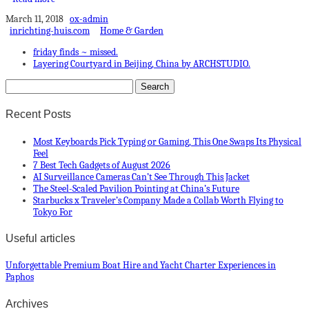
March 11, 2018
ox-admin
inrichting-huis.com
Home & Garden
friday finds ~ missed.
Layering Courtyard in Beijing, China by ARCHSTUDIO.
Recent Posts
Most Keyboards Pick Typing or Gaming, This One Swaps Its Physical
Feel
7 Best Tech Gadgets of August 2026
AI Surveillance Cameras Can’t See Through This Jacket
The Steel-Scaled Pavilion Pointing at China’s Future
Starbucks x Traveler’s Company Made a Collab Worth Flying to
Tokyo For
Useful articles
Unforgettable Premium Boat Hire and Yacht Charter Experiences in
Paphos
Archives